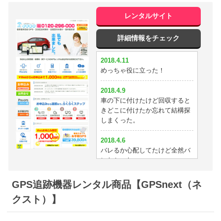
レンタルサイト
詳細情報をチェック
2018.4.11
めっちゃ役に立った！
2018.4.9
車の下に付けたけど回収すると
きどこに付けたか忘れて結構探
しまくった。
2018.4.6
バレるか心配してたけど全然バ
レなかったw
2018.4.5
GPS追跡機器レンタル商品【GPSnext（ネ
位置の精度がめっちゃ正確でビ
クスト）】
ックリした
2018.4.2