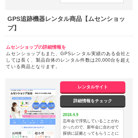
かったです^^
2018.4.10
彼氏の浮気を暴けました
GPS追跡機器レンタル商品【ムセンショッ
2018.3.16
GPSを付けた翌日に浮気が見破
プ】
2018.4.9
れました
新入生歓迎会と嘘をついている
のがわかりました。最悪です。
2018.3.15
ムセンショップの詳細情報を
性能半端ない。恐ろしいリアル
ムセンショップもまた、GPSレンタル実績のある会社と
2018.4.3
位置
しては長く、製品自体のレンタル件数は20,000台を超え
妻が１日に２人と浮気してまし
ている商品となります。
た；；
2018.3.13
精度いいっす！
2018.3.27
今までgps使ってきたがgpsnext
2018.3.12
レンタルサイト
が最強かも
住所を号まで表示してくれるの
でイチロクにしました
詳細情報をチェック
2018.3.26
探偵いりません＾＾
2018.3.9
2018.4.9
GPSと探偵を使えばすぐに証拠
忘年会で浮気していることがわ
2018.3.25
とれますね
かったので、新年会に合わせて
AタイプからGPSNEXTに替え
探偵に証拠とってもらうことに
ました。おかげでバッチリ尾行
2018.3.3