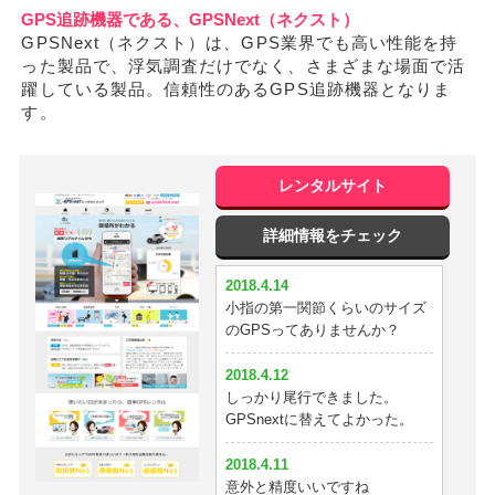
GPS追跡機器である、GPSNext（ネクスト）
浮気目的で15日レンタルして暴
GPSNext（ネクスト）は、GPS業界でも高い性能を持
けました！ すっきりしました。
った製品で、浮気調査だけでなく、さまざまな場面で活
躍している製品。信頼性のあるGPS追跡機器となりま
2018.3.31
す。
使いやすくて分かりやすかった
2018.3.29
めっちゃいい！
レンタルサイト
2018.3.25
詳細情報をチェック
3日じゃ浮気を暴けなかったorz
やっぱり半月は必要か^^;
2018.4.14
小指の第一関節くらいのサイズ
2018.3.24
のGPSってありませんか？
住所表示が細かいので助かる
2018.4.12
2018.3.20
しっかり尾行できました。
かなり小さい。これならバッグ
GPSnextに替えてよかった。
にいけそう。
2018.4.11
2018.3.17
意外と精度いいですね
イチロクが一番安くて性能が良