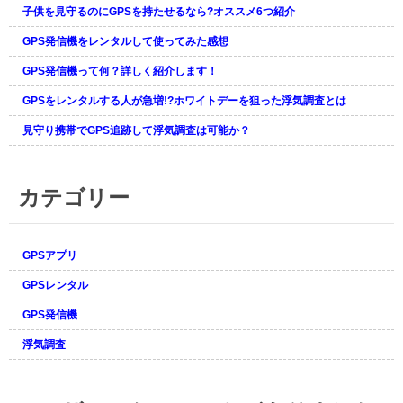
2017.12.12
子供を見守るのにGPSを持たせるなら?オススメ6つ紹介
2018.1.17
イチロクの評判を聞いてレンタ
すぐに商品が届いたので助かり
2017.12.3
ルしました。小さくていいです
GPS発信機をレンタルして使ってみた感想
ました
今日アキバショップでレンタル
ね(^-^)
したものです。色々教えて頂き
GPS発信機って何？詳しく紹介します！
2018.1.14
ありがとうございました。結果
2017.12.7
GPSをレンタルする人が急増!?ホワイトデーを狙った浮気調査とは
もっと早くGPSに出会っていれ
報告します！
嫁の外出が多いのでレンタルし
ば離婚せずに済んだのに・・っ
たった！くそ嫁が！
見守り携帯でGPS追跡して浮気調査は可能か？
と愚痴を言ってみた。
2017.12.2
miniを子供に持たせてます。本
2017.12.1
2018.1.7
人はGPSをわかっているのか知
社員のサボり防止でpro+を使っ
カテゴリー
主人の2回目の浮気発覚です(`Д´)
りませんけど真っ直ぐ家に帰っ
ていますが、言い訳ばかりでな
て来るようになりました。
かなかサボりが直りません。ど
2018.1.6
うしたらいい？
俺が仕事している間に浮気して
2017.12.1
GPSアプリ
ることがわかった。探偵雇って
結構みんな浮気の調査でGPS使
2017.11.20
写真撮ってもらおう。
GPSレンタル
ってるんですね＾＾；
GPSって意外と小さいんです
ね。もう一つレンタルしようか
GPS発信機
2018.1.2
2017.11.20
な。
GPSのレンタルめっちゃ調べた
主人を尾行したいので自動追跡
浮気調査
結果ムセンショップが一番安か
型に替えました。案外ばれませ
2017.11.19
った。
んね。
婚約者の素行調査目的でGPSを
使いました。まさか毎日パチン