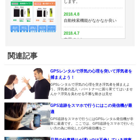
します。
できてます。
車に付けるならもっと大きくて
もいい。
2018.4.8
2018.3.20
自動検索機能がなかなか良い
この性能で超小型だったらなぁ
2018.2.24
探偵が使っているだけあって性
2018.4.7
2018.3.19
能はいいと思う
車用ですね
確かにこれなら尾行できる
2018.2.21
2018.4.6
関連記事
2018.3.18
やっぱイチロクが使いやすい
ムセンショップが一番安いっす
なかなかいいんじゃないの？
ね
2018.2.20
GPSレンタルで浮気の心理を突いて浮気者を
2018.3.17
女も結構浮気するよ？
捕まえよう！
2018.4.2
タイプAからGPSnextに替えま
浮気見破れました！
GPSレンタルで浮気の心理を突き浮気者を捕まえよ
した。地図上で位置が動くので
2018.2.19
う。浮気者の恋人・パートナーに困り果ててはいませ
検索が面倒じゃないのがいいで
GPSのこと色々教えて頂きあり
んか？浮気を臭わせる不審な動きは見せ
2018.3.31
すね
がとうございます。浮気の愚痴
旦那の車が２台あるのでGPSも
GPS追跡をスマホで行うにはこの発信機が最
もきいてくれて(^_^;)
２台レンタルしました。ちゃん
2018.3.8
適
と追跡できてます＾＾
探偵になった気分です
2018.2.18
GPS追跡をスマホで行うにはGPSレンタル発信機が非
常に最適です。 ここでは、GPS追跡をスマホで行いた
男はみな浮気する
い方の為に特化したGPS発信機をご
2018.3.30
2018.3.3
バッテリーが減らない
飲み会だと嘘ついてました。か
2018.2.13
旦那の仕事帰りが遅いのは不倫している確率