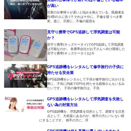
なりショックです。
浮気調査じゃなくて浮気するた
が高い
2018.3.29
めに使ってるのって俺だけ？
旦那の仕事帰りが遅いと悩みを抱えている、既婚者女
音が出ないタイプなので助かり
2018.3.2
性4割の人に告ぐ!! それは十分に、不倫を疑うべき事
ます。
前妻の浮気で離婚したが今回も
実。逆に、旦那に、不倫の疑惑を
2018.2.12
か・・・
バッテリーが30日もあるのでか
2018.3.28
見守り携帯でGPS追跡して浮気調査は可能
なり安心です。
この値段で浮気調査できると
か？
2018.2.19
は・・
嫁を尾行してやっと浮気の証拠
見守り携帯(キッズケータイ)でGPS追跡して浮気調査
2018.2.9
は可能なのか。 各携帯会社がお子さんへ向け開発した
が取れました！これで離婚でき
自動検索機能？これがないGPS
見守り携帯(キッズケータイ)は今
2018.3.17
るぜ！
はクソだな
これでSDカードくらいあれば最
強
GPS追跡機をレンタルして修学旅行の子供に
2018.2.12
2018.2.4
持たせる安全策
妻の嘘を暴くことができました
24時間監視したいならイチロク
2018.3.15
GPS追跡機をレンタルして子供が修学旅行に出かける
のprogps+がおすすめ
際に、子供に内緒でGPSを持たせる親御さんもいるみ
自動検索がいいですね。妻の行
2018.2.11
たいです。 子供の修学旅行は、子供
動丸見えです。
怪しい飲み会があったのでその
2018.1.30
日に合わせてレンタルしまし
思ったより小さかったのでビビ
GPS追跡機をレンタルして浮気調査を失敗し
2018.3.8
た。
ったｗ
ない為の対策方法
バッテリーが90日もあるのがイ
GPS追跡機を、浮気調査を目的として、調査する注意
イ
2018.2.10
点として、大前提にあるのが、相手の方にバレない様
2018.1.28
にすることです。 相手の方に、浮
とりあえず浮気は簡単に暴け
浮気がわかったのでこれから家
2018.3.7
る。その後が問題。
族会議です