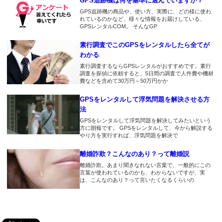
GPS追跡機は何を基準に選んでいますか？
意外と安い
GPS追跡機の商品や、使い方、実際に、どの様に使わ
2018.2.7
2018.1.27
れているのかなど、様々な情報をお届けしている、
2018.3.6
尾行しやすいです。
婚約者の素行調査目的で使いま
GPSレンタルCOM。 そんなGP
慰謝料目的でGPSをレンタルし
した。嘘もついていなかったみ
てます。浮気相手からも取るつ
2018.1.31
素行調査でこのGPSをレンタルしたら全てが
たいなので安心できました。
もりです。
ネクストめっちゃいい！
わかる
2018.1.24
素行調査するならGPSレンタルがおすすめです。素行
2018.3.3
2018.1.29
調査を探偵に依頼すると、5日間の調査で人件費や機材
20日間のレンタルで浮気の証拠
ここまで追跡できると少し怖い
費などを含めて30万円～50万円かか
店舗があるので信用性がありま
が取れました。もうすぐ慰謝料
すね！性能もいいと思います！
が振り込まれる予定です。GPS
GPSをレンタルして浮気問題を解決させる方
2018.3.2
のおかげで第二の人生を歩めそ
法
購入したGPSよりも精度いいで
2018.1.28
うです。
GPSをレンタルして浮気問題を解決してみたいという
す
推奨取付が車となってましたが
方に朗報です。 GPSをレンタルして、今から解説する
工夫すればバッグにいけそうで
2018.1.20
やり方を実行すれば、浮気問題を解決で
2018.3.1
すね
主人がちゃんと仕事に行ってい
彼氏の車に付けてみたら浮気し
離婚詐欺？こんなのあり？って離婚説
るかどうか見張ってます
ていることがわかりました。そ
2018.1.27
離婚詐欺。あまり聞きなれない言葉で、一般的にこの
の後どうすればいいんでしょう
言葉が使われているのかも、わからないですが、実
とりあえず一週間のレンタルで
2018.1.19
は、こんなのあり？って言いたくなるくらいの
か…
旦那の行動を様子見です。
妻が怪しいのでレンタルしまし
た。
2018.2.19
2018.1.14
毎日夜釣りに行く主人に持たせ
gpsnextなら尾行ができますね
2018.1.17
ています。それでも心配ですが