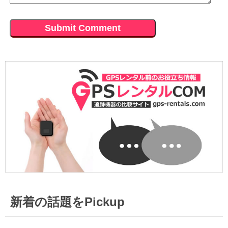
意外と小型。これならバッグに
2017.12.16
いけるかも。挑戦してみます。
2018.1.28
ちょｗ１日で証拠撮れたｗもっ
1日に2人と浮気していると
と早く付けておけば～～
2017.12.22
は・・GPSなければこのままわ
自動検索機能が使いたかったの
からなかったかも
2017.12.15
でPro-GPS+をレンタルしてま
ラブホのポイントカードを発見
す。イチロクさんが一番安かっ
2018.1.22
したので一番高いGPSをレンタ
た。
探偵に依頼したら高額請求され
ルしました。尾行して証拠取っ
たのでGPSをレンタルすること
てやります。
2017.12.16
にします。ムセンショップさん
車が４台もあるので付けるの大
が安くていいですね
2017.12.14
変かなと思いましたが意外に簡
精度いいですね。ズレが起きま
単でした。
2018.1.19
せん。
GPSの操作だけでなく浮気調査
2017.12.15
についても色々教えてくれまし
2017.12.13
探偵に協力するためにイチロク
た。
バイク用と車用で２つレンタル
のGPSをレンタルしました。
してます。今のところ改善点な
2018.1.18
どは見当たりません。
2017.12.14
旦那の車に付けてます。毎日浮
夫が反論できないような証拠を
新着の話題をPickup
気していますが証拠を取る時間
2017.12.5
とってやろうと思います
がありません＞＜；
ロガー機能がやべぇ・・これ購
入できないの？