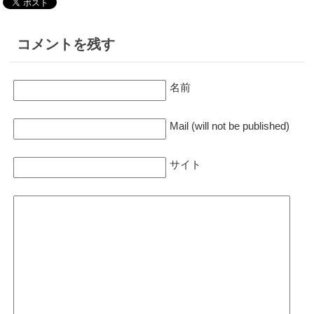
毎日ドキドキしながら妻の行動
＾＾；
2018.1.6
を追跡してます
盗難防止でgpsnext使ってま
コメントを残す
2018.2.11
す。振動が加わると通知が来る
2018.1.8
娘の塾の鞄に入れてます。
のでお勧めです。
浮気調査で使っている人多いん
ですね。こわっ
2018.2.10
名前
2018.1.5
妻の車につけてまーすｗ
素人が尾行するとばれやすいっ
2018.1.5
て探偵が言ってたけどGPS使え
すごく丁寧な対応ありがとうご
Mail (will not be published)
2018.2.7
ば案外ばれないね。
ざいます。
十分浮気調査できる！
2017.12.26
2017.12.29
サイト
2018.2.3
GPSネクストってアキバの目立
探偵も利用しているということ
おじいちゃん見守れてます
つところにあったような…
でレンタルしてみました。性能
いいと思います＾＾
2018.2.2
2017.12.21
旦那をバッチリ追跡できてま
めっちゃ使いやすい。ネクスト
2017.12.28
す。はやく浮気しないかな
以外の選択肢はない。
2回目のレンタルです。初めか
～・・って言うのも変ですね(；
らプロGPSプラスにするべきで
´∀｀)
2017.12.17
した・・
ガラケーでも追跡できるのは嬉
2018.1.29
しい
2017.12.27
GPSと探偵を併用してます