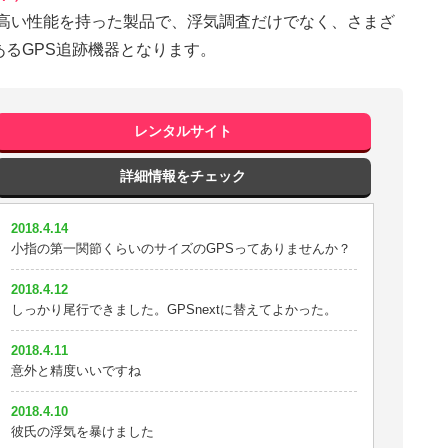
でも高い性能を持った製品で、浮気調査だけでなく、さまざ
2018.3.20
かなり小さい。これならバッグにいけそう。
るGPS追跡機器となります。
2018.3.17
イチロクが一番安くて性能が良かったです^^
レンタルサイト
2018.3.16
GPSを付けた翌日に浮気が見破れました
詳細情報をチェック
2018.3.15
2018.4.14
性能半端ない。恐ろしいリアル位置
小指の第一関節くらいのサイズのGPSってありませんか？
2018.3.13
2018.4.12
精度いいっす！
しっかり尾行できました。GPSnextに替えてよかった。
2018.3.12
2018.4.11
住所を号まで表示してくれるのでイチロクにしました
意外と精度いいですね
2018.3.9
2018.4.10
GPSと探偵を使えばすぐに証拠とれますね
彼氏の浮気を暴けました