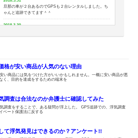
2018.3.31
2018.2.12
謝料が振り込まれる予定です。GPSのおかげで第二の人生
旦那の車が２台あるのでGPSも２台レンタルしました。ち
妻の嘘を暴くことができました
を歩めそうです。
ゃんと追跡できてます＾＾
2018.2.11
2018.1.20
2018.3.30
怪しい飲み会があったのでその日に合わせてレンタルしま
主人がちゃんと仕事に行っているかどうか見張ってます
バッテリーが減らない
した。
2018.1.19
2018.3.29
2018.2.10
妻が怪しいのでレンタルしました。
音が出ないタイプなので助かります。
とりあえず浮気は簡単に暴ける。その後が問題。
2018.1.17
2018.3.28
2018.2.7
毎日ドキドキしながら妻の行動を追跡してます
ル価格が安い商品が人気のない理由
この値段で浮気調査できるとは・・
尾行しやすいです。
が安い商品には気をつけた方がいいかもしれません。一概に安い商品が悪
2018.1.8
なく、目的を達成をするための端末を
2018.3.17
2018.1.31
浮気調査で使っている人多いんですね。こわっ
これでSDカードくらいあれば最強
ネクストめっちゃいい！
2018.1.5
浮気調査は合法なのか弁護士に確認してみた
2018.3.15
2018.1.29
すごく丁寧な対応ありがとうございます。
自動検索がいいですね。妻の行動丸見えです。
店舗があるので信用性がありますね！性能もいいと思いま
浮気調査をすることで、ある疑問が浮上した。 GPS追跡での、浮気調査
イベート保護法に反する
す！
2017.12.29
2018.3.8
探偵も利用しているということでレンタルしてみました。
バッテリーが90日もあるのがイイ
2018.1.28
性能いいと思います＾＾
して浮気発見はできるのか？アンケート!!
推奨取付が車となってましたが工夫すればバッグにいけそ
2018.3.7
うですね