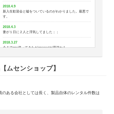
2018.3.3
2018.4.9
車に付けるならもっと大きくてもいい。
新入生歓迎会と嘘をついているのがわかりました。最悪で
す。
2018.2.24
探偵が使っているだけあって性能はいいと思う
2018.4.3
妻が１日に２人と浮気してました；；
2018.2.21
やっぱイチロクが使いやすい
2018.3.27
今までgps使ってきたがgpsnextが最強かも
2018.2.20
女も結構浮気するよ？
2018.3.26
探偵いりません＾＾
2018.2.19
品【ムセンショップ】
GPSのこと色々教えて頂きありがとうございます。浮気の
2018.3.25
愚痴もきいてくれて(^_^;)
AタイプからGPSNEXTに替えました。おかげでバッチリ尾
行できてます。
2018.2.18
男はみな浮気する
績のある会社としては長く、製品自体のレンタル件数は
2018.3.20
この性能で超小型だったらなぁ
2018.2.13
浮気調査じゃなくて浮気するために使ってるのって俺だ
2018.3.19
け？