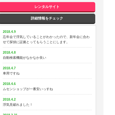
確かにこれなら尾行できる
2018.2.12
レンタルサイト
2018.3.18
バッテリーが30日もあるのでかなり安心です。
なかなかいいんじゃないの？
詳細情報をチェック
2018.2.9
2018.3.17
自動検索機能？これがないGPSはクソだな
2018.4.9
タイプAからGPSnextに替えました。地図上で位置が動く
忘年会で浮気していることがわかったので、新年会に合わ
ので検索が面倒じゃないのがいいですね
2018.2.4
せて探偵に証拠とってもらうことにします。
24時間監視したいならイチロクのprogps+がおすすめ
2018.3.8
2018.4.8
探偵になった気分です
2018.1.30
自動検索機能がなかなか良い
思ったより小さかったのでビビったｗ
2018.3.3
2018.4.7
飲み会だと嘘ついてました。かなりショックです。
2018.1.28
車用ですね
浮気がわかったのでこれから家族会議です
2018.3.2
2018.4.6
前妻の浮気で離婚したが今回もか・・・
2018.1.27
ムセンショップが一番安いっすね
婚約者の素行調査目的で使いました。嘘もついていなかっ
2018.2.19
たみたいなので安心できました。
2018.4.2
嫁を尾行してやっと浮気の証拠が取れました！これで離婚
浮気見破れました！
できるぜ！
2018.1.24
20日間のレンタルで浮気の証拠が取れました。もうすぐ慰