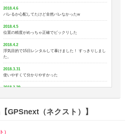
2018.4.6
バレるか心配してたけど全然バレなかったw
2018.4.5
位置の精度がめっちゃ正確でビックリした
2018.4.2
浮気目的で15日レンタルして暴けました！ すっきりしまし
た。
2018.3.31
使いやすくて分かりやすかった
2018.3.29
めっちゃいい！
2018.3.25
【GPSnext（ネクスト）】
3日じゃ浮気を暴けなかったorz やっぱり半月は必要か^^;
2018.3.24
住所表示が細かいので助かる
スト）