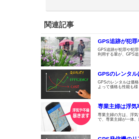
関連記事
GPS追跡が犯
GPS追跡が犯罪や犯
利用する輩が、GPS
GPSのレンタ
GPSのレンタルは価
よって価格も性能も様
専業主婦は浮気率
専業主婦の方は、浮気
で、専業主婦が一体、
GPS発信機の