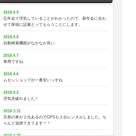
2018.2.9
2018.3.17
自動検索機能？これがないGPSはクソだな
2018.4.9
タイプAからGPSnextに替えました。地図上で位置が動く
忘年会で浮気していることがわかったので、新年会に合わ
ので検索が面倒じゃないのがいいですね
2018.2.4
せて探偵に証拠とってもらうことにします。
24時間監視したいならイチロクのprogps+がおすすめ
2018.3.8
2018.4.8
探偵になった気分です
2018.1.30
自動検索機能がなかなか良い
思ったより小さかったのでビビったｗ
2018.3.3
2018.4.7
飲み会だと嘘ついてました。かなりショックです。
2018.1.28
車用ですね
浮気がわかったのでこれから家族会議です
2018.3.2
2018.4.6
前妻の浮気で離婚したが今回もか・・・
2018.1.27
ムセンショップが一番安いっすね
婚約者の素行調査目的で使いました。嘘もついていなかっ
2018.2.19
たみたいなので安心できました。
2018.4.2
嫁を尾行してやっと浮気の証拠が取れました！これで離婚
浮気見破れました！
できるぜ！
2018.1.24
20日間のレンタルで浮気の証拠が取れました。もうすぐ慰
2018.3.31
2018.2.12
謝料が振り込まれる予定です。GPSのおかげで第二の人生
旦那の車が２台あるのでGPSも２台レンタルしました。ち
妻の嘘を暴くことができました
を歩めそうです。
ゃんと追跡できてます＾＾
2018.2.11
2018.1.20
2018.3.30
怪しい飲み会があったのでその日に合わせてレンタルしま