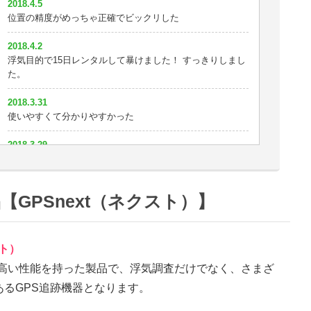
2018.4.5
位置の精度がめっちゃ正確でビックリした
2018.4.2
浮気目的で15日レンタルして暴けました！ すっきりしまし
た。
2018.3.31
使いやすくて分かりやすかった
2018.3.29
めっちゃいい！
2018.3.25
【GPSnext（ネクスト）】
3日じゃ浮気を暴けなかったorz やっぱり半月は必要か^^;
2018.3.24
住所表示が細かいので助かる
スト）
でも高い性能を持った製品で、浮気調査だけでなく、さまざ
2018.3.20
かなり小さい。これならバッグにいけそう。
るGPS追跡機器となります。