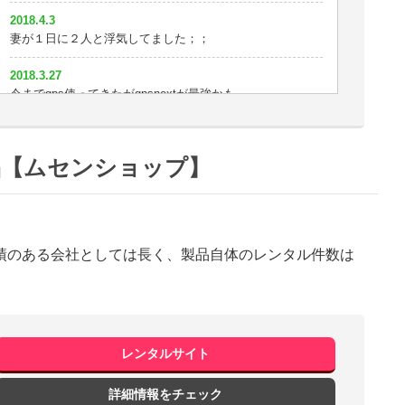
探偵が使っているだけあって性能はいいと思う
2018.4.3
妻が１日に２人と浮気してました；；
2018.2.21
やっぱイチロクが使いやすい
2018.3.27
今までgps使ってきたがgpsnextが最強かも
2018.2.20
女も結構浮気するよ？
2018.3.26
探偵いりません＾＾
2018.2.19
品【ムセンショップ】
GPSのこと色々教えて頂きありがとうございます。浮気の
2018.3.25
愚痴もきいてくれて(^_^;)
AタイプからGPSNEXTに替えました。おかげでバッチリ尾
行できてます。
2018.2.18
男はみな浮気する
績のある会社としては長く、製品自体のレンタル件数は
2018.3.20
この性能で超小型だったらなぁ
2018.2.13
浮気調査じゃなくて浮気するために使ってるのって俺だ
2018.3.19
け？
確かにこれなら尾行できる
2018.2.12
レンタルサイト
2018.3.18
バッテリーが30日もあるのでかなり安心です。
なかなかいいんじゃないの？
詳細情報をチェック