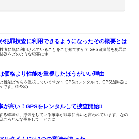
主人がちゃんと仕事に行っているかどうか見張ってます
バッテリーが減らない
した。
2018.1.19
2018.3.29
2018.2.10
妻が怪しいのでレンタルしました。
音が出ないタイプなので助かります。
とりあえず浮気は簡単に暴ける。その後が問題。
2018.1.17
2018.3.28
2018.2.7
毎日ドキドキしながら妻の行動を追跡してます
罪や犯罪捜査に利用できるようになったその概要とは
この値段で浮気調査できるとは・・
尾行しやすいです。
罪捜査に既に利用されていることをご存知ですか？ GPS追跡器を犯罪に
2018.1.8
追跡器をどのような犯罪に使
2018.3.17
2018.1.31
浮気調査で使っている人多いんですね。こわっ
これでSDカードくらいあれば最強
ネクストめっちゃいい！
2018.1.5
ルは価格より性能を重視したほうがいい理由
2018.3.15
2018.1.29
すごく丁寧な対応ありがとうございます。
自動検索がいいですね。妻の行動丸見えです。
店舗があるので信用性がありますね！性能もいいと思いま
格と性能どちらを重視していますか？ GPSのレンタルは、GPS追跡器に
々です。GPSの
す！
2017.12.29
2018.3.8
探偵も利用しているということでレンタルしてみました。
バッテリーが90日もあるのがイイ
2018.1.28
性能いいと思います＾＾
が高い！GPSをレンタルして捜査開始!!
推奨取付が車となってましたが工夫すればバッグにいけそ
2018.3.7
うですね
2017.12.28
する確率や、浮気をしている確率が非常に高いと言われています。なの
日ごろどんな事をして、どこに
意外と安い
2回目のレンタルです。初めからプロGPSプラスにするべ
2018.1.27
きでした・・
2018.3.6
とりあえず一週間のレンタルで旦那の行動を様子見です。
リアルタイムには2つの意味があった
慰謝料目的でGPSをレンタルしてます。浮気相手からも取
2017.12.27