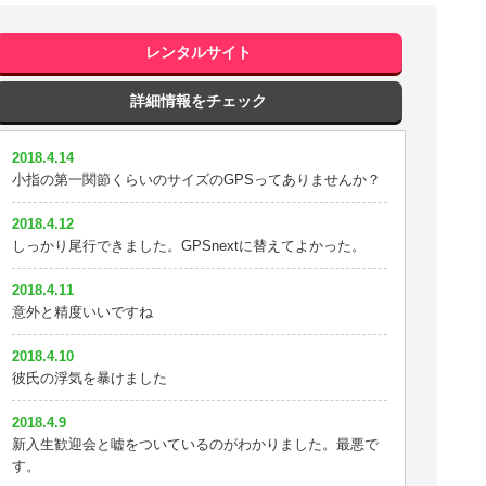
2018.3.17
イチロクが一番安くて性能が良かったです^^
レンタルサイト
2018.3.16
GPSを付けた翌日に浮気が見破れました
詳細情報をチェック
2018.3.15
2018.4.14
性能半端ない。恐ろしいリアル位置
小指の第一関節くらいのサイズのGPSってありませんか？
2018.3.13
2018.4.12
精度いいっす！
しっかり尾行できました。GPSnextに替えてよかった。
2018.3.12
2018.4.11
住所を号まで表示してくれるのでイチロクにしました
意外と精度いいですね
2018.3.9
2018.4.10
GPSと探偵を使えばすぐに証拠とれますね
彼氏の浮気を暴けました
2018.3.3
2018.4.9
車に付けるならもっと大きくてもいい。
新入生歓迎会と嘘をついているのがわかりました。最悪で
す。
2018.2.24