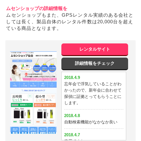
のがわかりました。最悪です。
2018.3.15
ムセンショップの詳細情報を
性能半端ない。恐ろしいリアル
ムセンショップもまた、GPSレンタル実績のある会社と
2018.4.3
位置
しては長く、製品自体のレンタル件数は20,000台を超え
妻が１日に２人と浮気してまし
ている商品となります。
た；；
2018.3.13
精度いいっす！
2018.3.27
今までgps使ってきたがgpsnext
2018.3.12
レンタルサイト
が最強かも
住所を号まで表示してくれるの
でイチロクにしました
詳細情報をチェック
2018.3.26
探偵いりません＾＾
2018.3.9
2018.4.9
GPSと探偵を使えばすぐに証拠
忘年会で浮気していることがわ
2018.3.25
とれますね
かったので、新年会に合わせて
AタイプからGPSNEXTに替え
探偵に証拠とってもらうことに
ました。おかげでバッチリ尾行
2018.3.3
します。
できてます。
車に付けるならもっと大きくて
もいい。
2018.4.8
2018.3.20
自動検索機能がなかなか良い
この性能で超小型だったらなぁ
2018.2.24
探偵が使っているだけあって性
2018.4.7
2018.3.19
能はいいと思う