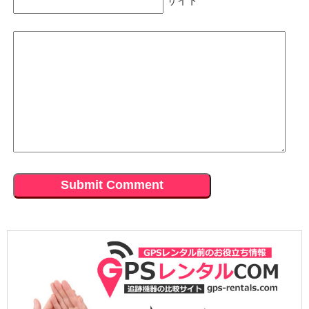
サイト
2018.1.22
したので一番高いGPSをレンタ
た。
探偵に依頼したら高額請求され
ルしました。尾行して証拠取っ
たのでGPSをレンタルすること
てやります。
2017.12.16
にします。ムセンショップさん
車が４台もあるので付けるの大
が安くていいですね
2017.12.14
変かなと思いましたが意外に簡
精度いいですね。ズレが起きま
単でした。
2018.1.19
せん。
GPSの操作だけでなく浮気調査
2017.12.15
についても色々教えてくれまし
2017.12.13
探偵に協力するためにイチロク
た。
バイク用と車用で２つレンタル
のGPSをレンタルしました。
してます。今のところ改善点な
2018.1.18
どは見当たりません。
2017.12.14
旦那の車に付けてます。毎日浮
夫が反論できないような証拠を
気していますが証拠を取る時間
2017.12.5
とってやろうと思います
がありません＞＜；
ロガー機能がやべぇ・・これ購
入できないの？
2017.12.12
2018.1.17
イチロクの評判を聞いてレンタ
すぐに商品が届いたので助かり
2017.12.3
ルしました。小さくていいです
ました
今日アキバショップでレンタル
ね(^-^)
したものです。色々教えて頂き
2018.1.14
ありがとうございました。結果
2017.12.7
もっと早くGPSに出会っていれ
報告します！
嫁の外出が多いのでレンタルし