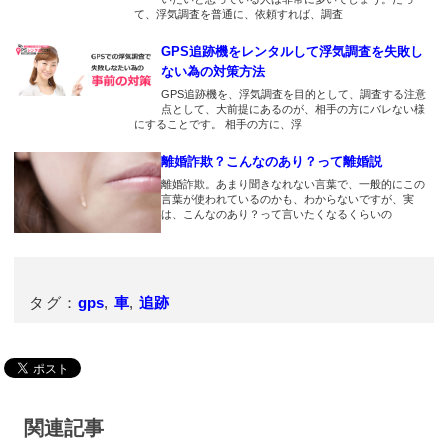
2018.1.24
て、浮気調査を普通に、依頼すれば、調査
2018.3.3
2018.1.29
20日間のレンタルで浮気の証拠
ここまで追跡できると少し怖い
店舗があるので信用性がありま
が取れました。もうすぐ慰謝料
GPS追跡機をレンタルして浮気調査を失敗し
すね！性能もいいと思います！
が振り込まれる予定です。GPS
ない為の対策方法
2018.3.2
のおかげで第二の人生を歩めそ
GPS追跡機を、浮気調査を目的として、調査する注意
購入したGPSよりも精度いいで
2018.1.28
うです。
点として、大前提にあるのが、相手の方にバレない様
す
推奨取付が車となってましたが
にすることです。 相手の方に、浮
工夫すればバッグにいけそうで
2018.1.20
2018.3.1
離婚詐欺？こんなのあり？って離婚説
すね
主人がちゃんと仕事に行ってい
彼氏の車に付けてみたら浮気し
離婚詐欺。あまり聞きなれない言葉で、一般的にこの
るかどうか見張ってます
ていることがわかりました。そ
言葉が使われているのかも、わからないですが、実
2018.1.27
は、こんなのあり？って言いたくなるくらいの
の後どうすればいいんでしょう
とりあえず一週間のレンタルで
2018.1.19
か…
旦那の行動を様子見です。
妻が怪しいのでレンタルしまし
た。
2018.2.19
2018.1.14
毎日夜釣りに行く主人に持たせ
タグ：
gps
,
車
,
追跡
gpsnextなら尾行ができますね
2018.1.17
ています。それでも心配ですが
毎日ドキドキしながら妻の行動
＾＾；
2018.1.6
を追跡してます
盗難防止でgpsnext使ってま
2018.2.11
す。振動が加わると通知が来る
2018.1.8
娘の塾の鞄に入れてます。
のでお勧めです。
浮気調査で使っている人多いん
関連記事
ですね。こわっ
2018.2.10
2018.1.5