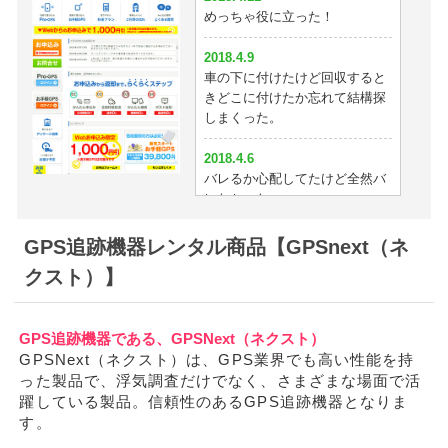
めっちゃ役に立った！
2018.4.9
車の下に付けたけど回収すると
きどこに付けたか忘れて結構探
しまくった。
2018.4.6
バレるか心配してたけど全然バ
レなかったw
2018.4.5
GPS追跡機器レンタル商品【GPSnext（ネ
位置の精度がめっちゃ正確でビ
クスト）】
ックリした
2018.4.2
GPS追跡機器である、GPSNext（ネクスト）
浮気目的で15日レンタルして暴
GPSNext（ネクスト）は、GPS業界でも高い性能を持
けました！ すっきりしました。
った製品で、浮気調査だけでなく、さまざまな場面で活
躍している製品。信頼性のあるGPS追跡機器となりま
2018.3.31
す。
使いやすくて分かりやすかった