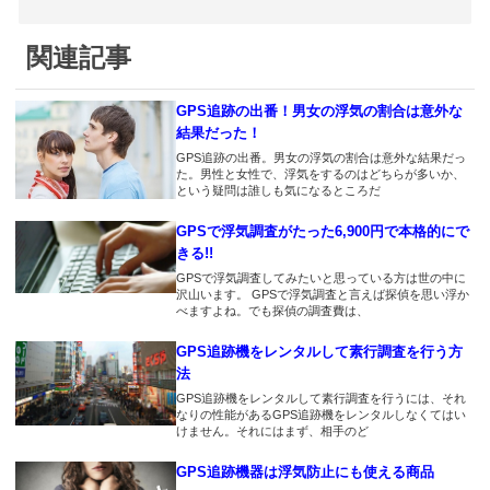
車用ですね
確かにこれなら尾行できる
2018.2.21
2018.4.6
関連記事
2018.3.18
やっぱイチロクが使いやすい
ムセンショップが一番安いっす
なかなかいいんじゃないの？
ね
2018.2.20
GPS追跡の出番！男女の浮気の割合は意外な
2018.3.17
女も結構浮気するよ？
結果だった！
2018.4.2
タイプAからGPSnextに替えま
浮気見破れました！
GPS追跡の出番。男女の浮気の割合は意外な結果だっ
した。地図上で位置が動くので
2018.2.19
た。男性と女性で、浮気をするのはどちらが多いか、
検索が面倒じゃないのがいいで
GPSのこと色々教えて頂きあり
という疑問は誰しも気になるところだ
2018.3.31
すね
がとうございます。浮気の愚痴
旦那の車が２台あるのでGPSも
GPSで浮気調査がたった6,900円で本格的にで
もきいてくれて(^_^;)
２台レンタルしました。ちゃん
2018.3.8
きる!!
と追跡できてます＾＾
探偵になった気分です
2018.2.18
GPSで浮気調査してみたいと思っている方は世の中に
沢山います。 GPSで浮気調査と言えば探偵を思い浮か
男はみな浮気する
べますよね。でも探偵の調査費は、
2018.3.30
2018.3.3
バッテリーが減らない
飲み会だと嘘ついてました。か
2018.2.13
GPS追跡機をレンタルして素行調査を行う方
なりショックです。
浮気調査じゃなくて浮気するた
法
2018.3.29
めに使ってるのって俺だけ？
GPS追跡機をレンタルして素行調査を行うには、それ
音が出ないタイプなので助かり
2018.3.2
なりの性能があるGPS追跡機をレンタルしなくてはい
ます。
前妻の浮気で離婚したが今回も
けません。それにはまず、相手のど
2018.2.12
か・・・
バッテリーが30日もあるのでか
2018.3.28
GPS追跡機器は浮気防止にも使える商品
なり安心です。
この値段で浮気調査できると