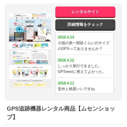
2018.3.29
めっちゃいい！
レンタルサイト
2018.3.25
詳細情報をチェック
3日じゃ浮気を暴けなかったorz
やっぱり半月は必要か^^;
2018.4.14
小指の第一関節くらいのサイズ
2018.3.24
のGPSってありませんか？
住所表示が細かいので助かる
2018.4.12
2018.3.20
しっかり尾行できました。
かなり小さい。これならバッグ
GPSnextに替えてよかった。
にいけそう。
2018.4.11
2018.3.17
意外と精度いいですね
イチロクが一番安くて性能が良
かったです^^
2018.4.10
彼氏の浮気を暴けました
GPS追跡機器レンタル商品【ムセンショッ
2018.3.16
GPSを付けた翌日に浮気が見破
プ】
2018.4.9
れました
新入生歓迎会と嘘をついている