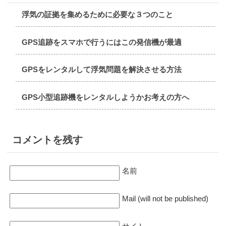
妻の車につけてまーすｗ
素人が尾行するとばれやすいっ
2018.1.5
浮気の証拠を集めるために必要な３つのこと
て探偵が言ってたけどGPS使え
すごく丁寧な対応ありがとうご
2018.2.7
ば案外ばれないね。
ざいます。
十分浮気調査できる！
GPS追跡をスマホで行うにはこの発信機が最適
2017.12.26
2017.12.29
2018.2.3
GPSネクストってアキバの目立
探偵も利用しているということ
おじいちゃん見守れてます
GPSをレンタルして浮気問題を解決させる方法
つところにあったような…
でレンタルしてみました。性能
いいと思います＾＾
2018.2.2
2017.12.21
GPS小型追跡機をレンタルしようかお考えの方へ
旦那をバッチリ追跡できてま
めっちゃ使いやすい。ネクスト
2017.12.28
す。はやく浮気しないかな
以外の選択肢はない。
2回目のレンタルです。初めか
～・・って言うのも変ですね(；
らプロGPSプラスにするべきで
´∀｀)
2017.12.17
した・・
コメントを残す
ガラケーでも追跡できるのは嬉
2018.1.29
しい
2017.12.27
GPSと探偵を併用してます
意外と小型。これならバッグに
名前
2017.12.16
いけるかも。挑戦してみます。
2018.1.28
ちょｗ１日で証拠撮れたｗもっ
1日に2人と浮気していると
と早く付けておけば～～
2017.12.22
Mail (will not be published)
は・・GPSなければこのままわ
自動検索機能が使いたかったの
からなかったかも
2017.12.15
でPro-GPS+をレンタルしてま
ラブホのポイントカードを発見
す。イチロクさんが一番安かっ