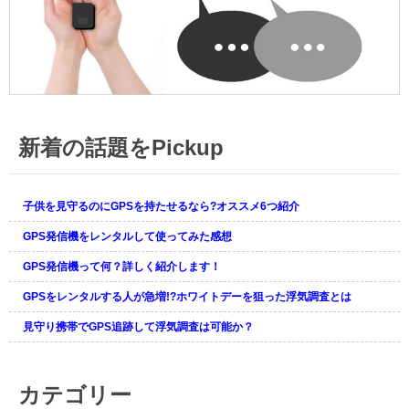
ば離婚せずに済んだのに・・っ
たった！くそ嫁が！
と愚痴を言ってみた。
2017.12.2
miniを子供に持たせてます。本
2017.12.1
2018.1.7
人はGPSをわかっているのか知
社員のサボり防止でpro+を使っ
主人の2回目の浮気発覚です(`Д´)
りませんけど真っ直ぐ家に帰っ
ていますが、言い訳ばかりでな
て来るようになりました。
かなかサボりが直りません。ど
2018.1.6
うしたらいい？
俺が仕事している間に浮気して
2017.12.1
新着の話題をPickup
ることがわかった。探偵雇って
結構みんな浮気の調査でGPS使
2017.11.20
写真撮ってもらおう。
ってるんですね＾＾；
GPSって意外と小さいんです
ね。もう一つレンタルしようか
子供を見守るのにGPSを持たせるなら?オススメ6つ紹介
2018.1.2
2017.11.20
な。
GPSのレンタルめっちゃ調べた
主人を尾行したいので自動追跡
GPS発信機をレンタルして使ってみた感想
結果ムセンショップが一番安か
型に替えました。案外ばれませ
2017.11.19
った。
GPS発信機って何？詳しく紹介します！
んね。
婚約者の素行調査目的でGPSを
使いました。まさか毎日パチン
GPSをレンタルする人が急増!?ホワイトデーを狙った浮気調査とは
2017.12.27
2017.11.19
コしてるとは気付きませんでし
少し大きいと感じましたが画面
自分で浮気調査しようと思いレ
見守り携帯でGPS追跡して浮気調査は可能か？
た。
が見やすいので問題なしです
ンタルしました。GPSを付けた
その日に浮気現場が特定できま
2017.11.18
2017.12.21
した。
GPSで事前に妻の行動パターン
カテゴリー
自動検索機能がかなり便利
がつかめたので探偵の調査費を