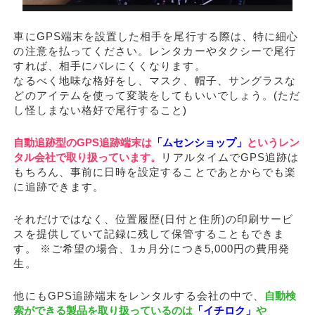
車にGPS端末を設置した相手を尾行する際は、特に細心
の注意を払ってください。レンタカーやタクシーで尾行
すれば、相手にバレにくくなります。
なるべく地味な格好をし、マスク、帽子、サングラスな
どのアイテムを使って変装をしてもいいでしょう。(ただ
し怪しまない格好で尾行すること)
自動追跡型のGPS追跡端末は
「ムセンショップ」
というレン
タル会社で取り扱っています。
リアルタイムでGPS追跡は
もちろん、事前に日時を設定することであとからでも楽
に追跡できます。
それだけではなく、位置履歴(日付と住所)の印刷サービ
スを提供していて記録に残して保管することもできま
す。 ※ご希望の場合、1ヵ月分につき5,000円の費用発
生。
他にもGPS追跡端末をレンタルする会社の中で、
自動検
索ができる製品を取り扱っているのは
「イチロク」
や