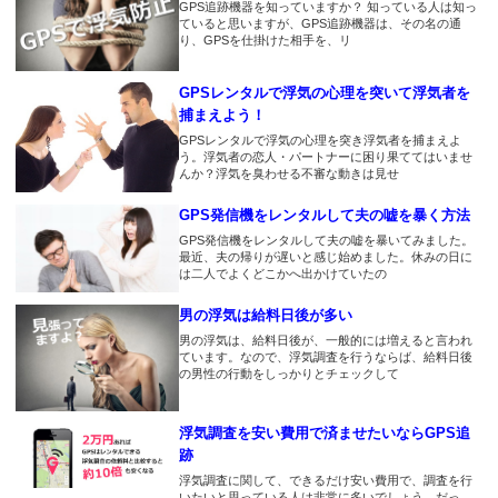
2018.2.19
GPS追跡機器を知っていますか？ 知っている人は知っ
は・・
ていると思いますが、GPS追跡機器は、その名の通
嫁を尾行してやっと浮気の証拠
2018.2.9
り、GPSを仕掛けた相手を、リ
が取れました！これで離婚でき
自動検索機能？これがないGPS
2018.3.17
るぜ！
はクソだな
これでSDカードくらいあれば最
GPSレンタルで浮気の心理を突いて浮気者を
強
捕まえよう！
2018.2.12
2018.2.4
妻の嘘を暴くことができました
GPSレンタルで浮気の心理を突き浮気者を捕まえよ
24時間監視したいならイチロク
2018.3.15
う。浮気者の恋人・パートナーに困り果ててはいませ
のprogps+がおすすめ
んか？浮気を臭わせる不審な動きは見せ
自動検索がいいですね。妻の行
2018.2.11
動丸見えです。
怪しい飲み会があったのでその
2018.1.30
GPS発信機をレンタルして夫の嘘を暴く方法
日に合わせてレンタルしまし
思ったより小さかったのでビビ
GPS発信機をレンタルして夫の嘘を暴いてみました。
2018.3.8
た。
ったｗ
最近、夫の帰りが遅いと感じ始めました。休みの日に
バッテリーが90日もあるのがイ
は二人でよくどこかへ出かけていたの
イ
2018.2.10
2018.1.28
男の浮気は給料日後が多い
とりあえず浮気は簡単に暴け
浮気がわかったのでこれから家
2018.3.7
男の浮気は、給料日後が、一般的には増えると言われ
る。その後が問題。
族会議です
ています。なので、浮気調査を行うならば、給料日後
意外と安い
の男性の行動をしっかりとチェックして
2018.2.7
2018.1.27
2018.3.6
尾行しやすいです。
婚約者の素行調査目的で使いま
慰謝料目的でGPSをレンタルし
浮気調査を安い費用で済ませたいならGPS追
した。嘘もついていなかったみ
てます。浮気相手からも取るつ
跡
2018.1.31
たいなので安心できました。
もりです。
ネクストめっちゃいい！
浮気調査に関して、できるだけ安い費用で、調査を行
いたいと思っている人は非常に多いでしょう。だっ