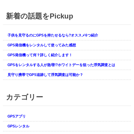
2017.12.13
探偵に協力するためにイチロク
た。
バイク用と車用で２つレンタル
のGPSをレンタルしました。
してます。今のところ改善点な
新着の話題をPickup
2018.1.18
どは見当たりません。
2017.12.14
旦那の車に付けてます。毎日浮
夫が反論できないような証拠を
気していますが証拠を取る時間
2017.12.5
とってやろうと思います
がありません＞＜；
子供を見守るのにGPSを持たせるなら?オススメ6つ紹介
ロガー機能がやべぇ・・これ購
入できないの？
2017.12.12
GPS発信機をレンタルして使ってみた感想
2018.1.17
イチロクの評判を聞いてレンタ
すぐに商品が届いたので助かり
2017.12.3
GPS発信機って何？詳しく紹介します！
ルしました。小さくていいです
ました
今日アキバショップでレンタル
ね(^-^)
GPSをレンタルする人が急増!?ホワイトデーを狙った浮気調査とは
したものです。色々教えて頂き
2018.1.14
ありがとうございました。結果
2017.12.7
見守り携帯でGPS追跡して浮気調査は可能か？
もっと早くGPSに出会っていれ
報告します！
嫁の外出が多いのでレンタルし
ば離婚せずに済んだのに・・っ
たった！くそ嫁が！
と愚痴を言ってみた。
2017.12.2
カテゴリー
miniを子供に持たせてます。本
2017.12.1
2018.1.7
人はGPSをわかっているのか知
社員のサボり防止でpro+を使っ
主人の2回目の浮気発覚です(`Д´)
りませんけど真っ直ぐ家に帰っ
ていますが、言い訳ばかりでな
て来るようになりました。
かなかサボりが直りません。ど
GPSアプリ
2018.1.6
うしたらいい？
俺が仕事している間に浮気して
GPSレンタル
2017.12.1
ることがわかった。探偵雇って
結構みんな浮気の調査でGPS使