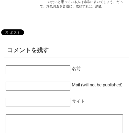
彼氏の車に付けてみたら浮気し
いたいと思っている人は非常に多いでしょう。だっ
るかどうか見張ってます
て、浮気調査を普通に、依頼すれば、調査
ていることがわかりました。そ
2018.1.27
の後どうすればいいんでしょう
とりあえず一週間のレンタルで
2018.1.19
か…
旦那の行動を様子見です。
妻が怪しいのでレンタルしまし
た。
2018.2.19
2018.1.14
毎日夜釣りに行く主人に持たせ
gpsnextなら尾行ができますね
2018.1.17
ています。それでも心配ですが
毎日ドキドキしながら妻の行動
＾＾；
コメントを残す
2018.1.6
を追跡してます
盗難防止でgpsnext使ってま
2018.2.11
す。振動が加わると通知が来る
2018.1.8
娘の塾の鞄に入れてます。
名前
のでお勧めです。
浮気調査で使っている人多いん
ですね。こわっ
2018.2.10
2018.1.5
Mail (will not be published)
妻の車につけてまーすｗ
素人が尾行するとばれやすいっ
2018.1.5
て探偵が言ってたけどGPS使え
すごく丁寧な対応ありがとうご
2018.2.7
ば案外ばれないね。
ざいます。
サイト
十分浮気調査できる！
2017.12.26
2017.12.29
2018.2.3
GPSネクストってアキバの目立
探偵も利用しているということ
おじいちゃん見守れてます
つところにあったような…
でレンタルしてみました。性能
いいと思います＾＾