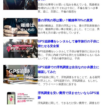
動丸見えです。
怪しい飲み会があったのでその
2018.1.30
旦那の仕事帰りが遅いと悩みを抱えている、既婚者女
日に合わせてレンタルしまし
思ったより小さかったのでビビ
性4割の人に告ぐ!! それは十分に、不倫を疑うべき事
2018.3.8
た。
実。逆に、旦那に、不倫の疑惑を
ったｗ
バッテリーが90日もあるのがイ
イ
妻の浮気の罪は重い？離婚率70%の真実
2018.2.10
2018.1.28
夫婦の離婚は、旦那の浮気よりも、妻の浮気発覚後の
とりあえず浮気は簡単に暴け
浮気がわかったのでこれから家
方が、離婚率が高い事が発覚しました。そこには、男
2018.3.7
る。その後が問題。
族会議です
女の考え方の違いが存在しています。
意外と安い
2018.2.7
GPS追跡機をレンタルして修学旅行の子供に
2018.1.27
2018.3.6
尾行しやすいです。
持たせる安全策
婚約者の素行調査目的で使いま
慰謝料目的でGPSをレンタルし
した。嘘もついていなかったみ
GPS追跡機をレンタルして子供が修学旅行に出かける
てます。浮気相手からも取るつ
2018.1.31
際に、子供に内緒でGPSを持たせる親御さんもいるみ
たいなので安心できました。
もりです。
たいです。 子供の修学旅行は、子供
ネクストめっちゃいい！
2018.1.24
GPS追跡での浮気調査は合法なのか弁護士に
2018.3.3
2018.1.29
20日間のレンタルで浮気の証拠
確認してみた
ここまで追跡できると少し怖い
店舗があるので信用性がありま
が取れました。もうすぐ慰謝料
GPS追跡に関して、浮気調査をすることで、ある疑問
すね！性能もいいと思います！
が振り込まれる予定です。GPS
が浮上した。 GPS追跡での、浮気調査は、もしかし
2018.3.2
のおかげで第二の人生を歩めそ
て、プライベート保護法に反する
購入したGPSよりも精度いいで
2018.1.28
うです。
す
推奨取付が車となってましたが
浮気調査を安い費用で済ませたいならGPS追
工夫すればバッグにいけそうで
跡
2018.1.20
2018.3.1
すね
主人がちゃんと仕事に行ってい
浮気調査に関して、できるだけ安い費用で、調査を行