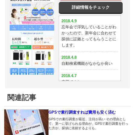
でイチロクにしました
詳細情報をチェック
2018.3.26
探偵いりません＾＾
2018.3.9
2018.4.9
GPSと探偵を使えばすぐに証拠
忘年会で浮気していることがわ
2018.3.25
とれますね
かったので、新年会に合わせて
AタイプからGPSNEXTに替え
探偵に証拠とってもらうことに
ました。おかげでバッチリ尾行
2018.3.3
します。
できてます。
車に付けるならもっと大きくて
もいい。
2018.4.8
2018.3.20
自動検索機能がなかなか良い
この性能で超小型だったらなぁ
2018.2.24
探偵が使っているだけあって性
2018.4.7
2018.3.19
能はいいと思う
車用ですね
確かにこれなら尾行できる
2018.2.21
2018.4.6
関連記事
2018.3.18
やっぱイチロクが使いやすい
ムセンショップが一番安いっす
なかなかいいんじゃないの？
ね
2018.2.20
GPSで素行調査すれば費用も安く済む
2018.3.17
女も結構浮気するよ？
2018.4.2
GPSでの素行調査が最近、注目が高い その理由とし
タイプAからGPSnextに替えま
て、第一に挙げられる理由が、GPSで素行調査を行っ
浮気見破れました！
した。地図上で位置が動くので
2018.2.19
た方が、探偵に依頼するよりも、
検索が面倒じゃないのがいいで
GPSのこと色々教えて頂きあり