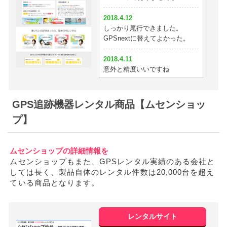
2018.4.12
2018.3.20
しっかり尾行できました。
かなり小さい。これならバッグ
GPSnextに替えてよかった。
にいけそう。
2018.4.11
2018.3.17
意外と精度いいですね
イチロクが一番安くて性能が良
かったです^^
2018.4.10
彼氏の浮気を暴けました
GPS追跡機器レンタル商品【ムセンショッ
2018.3.16
GPSを付けた翌日に浮気が見破
プ】
2018.4.9
れました
新入生歓迎会と嘘をついている
のがわかりました。最悪です。
2018.3.15
ムセンショップの詳細情報を
性能半端ない。恐ろしいリアル
ムセンショップもまた、GPSレンタル実績のある会社と
2018.4.3
位置
しては長く、製品自体のレンタル件数は20,000台を超え
妻が１日に２人と浮気してまし
ている商品となります。
た；；
2018.3.13
精度いいっす！
2018.3.27
今までgps使ってきたがgpsnext
2018.3.12
レンタルサイト
が最強かも
住所を号まで表示してくれるの