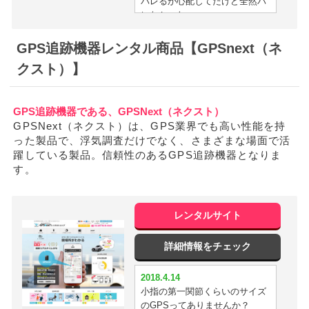
バレるか心配してたけど全然バ
レなかったw
2018.4.5
GPS追跡機器レンタル商品【GPSnext（ネ
位置の精度がめっちゃ正確でビ
クスト）】
ックリした
2018.4.2
GPS追跡機器である、GPSNext（ネクスト）
浮気目的で15日レンタルして暴
GPSNext（ネクスト）は、GPS業界でも高い性能を持
けました！ すっきりしました。
った製品で、浮気調査だけでなく、さまざまな場面で活
躍している製品。信頼性のあるGPS追跡機器となりま
2018.3.31
す。
使いやすくて分かりやすかった
2018.3.29
めっちゃいい！
レンタルサイト
2018.3.25
詳細情報をチェック
3日じゃ浮気を暴けなかったorz
やっぱり半月は必要か^^;
2018.4.14
小指の第一関節くらいのサイズ
2018.3.24
のGPSってありませんか？
住所表示が細かいので助かる