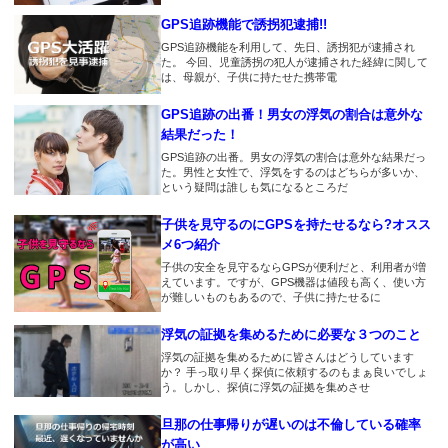
2018.3.31
すね
がとうございます。浮気の愚痴
GPS追跡機能で誘拐犯逮捕!!
旦那の車が２台あるのでGPSも
もきいてくれて(^_^;)
２台レンタルしました。ちゃん
GPS追跡機能を利用して、先日、誘拐犯が逮捕され
2018.3.8
た。 今回、児童誘拐の犯人が逮捕された経緯に関して
と追跡できてます＾＾
探偵になった気分です
2018.2.18
は、母親が、子供に持たせた携帯電
男はみな浮気する
2018.3.30
2018.3.3
GPS追跡の出番！男女の浮気の割合は意外な
バッテリーが減らない
飲み会だと嘘ついてました。か
結果だった！
2018.2.13
なりショックです。
GPS追跡の出番。男女の浮気の割合は意外な結果だっ
浮気調査じゃなくて浮気するた
2018.3.29
た。男性と女性で、浮気をするのはどちらが多いか、
めに使ってるのって俺だけ？
という疑問は誰しも気になるところだ
音が出ないタイプなので助かり
2018.3.2
ます。
前妻の浮気で離婚したが今回も
2018.2.12
子供を見守るのにGPSを持たせるなら?オスス
か・・・
バッテリーが30日もあるのでか
メ6つ紹介
2018.3.28
なり安心です。
子供の安全を見守るならGPSが便利だと、利用者が増
この値段で浮気調査できると
2018.2.19
えています。ですが、GPS機器は値段も高く、使い方
は・・
嫁を尾行してやっと浮気の証拠
が難しいものもあるので、子供に持たせるに
2018.2.9
が取れました！これで離婚でき
自動検索機能？これがないGPS
2018.3.17
浮気の証拠を集めるために必要な３つのこと
るぜ！
はクソだな
これでSDカードくらいあれば最
浮気の証拠を集めるために皆さんはどうしています
強
か？ 手っ取り早く探偵に依頼するのもまぁ良いでしょ
2018.2.12
2018.2.4
う。しかし、探偵に浮気の証拠を集めさせ
妻の嘘を暴くことができました
24時間監視したいならイチロク
2018.3.15
のprogps+がおすすめ
旦那の仕事帰りが遅いのは不倫している確率
自動検索がいいですね。妻の行
2018.2.11
が高い