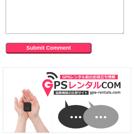
2018.2.2
2017.12.21
旦那をバッチリ追跡できてま
めっちゃ使いやすい。ネクスト
2017.12.28
す。はやく浮気しないかな
以外の選択肢はない。
2回目のレンタルです。初めか
～・・って言うのも変ですね(；
らプロGPSプラスにするべきで
´∀｀)
2017.12.17
した・・
ガラケーでも追跡できるのは嬉
2018.1.29
しい
2017.12.27
GPSと探偵を併用してます
意外と小型。これならバッグに
2017.12.16
いけるかも。挑戦してみます。
2018.1.28
ちょｗ１日で証拠撮れたｗもっ
1日に2人と浮気していると
と早く付けておけば～～
2017.12.22
は・・GPSなければこのままわ
自動検索機能が使いたかったの
からなかったかも
2017.12.15
でPro-GPS+をレンタルしてま
ラブホのポイントカードを発見
す。イチロクさんが一番安かっ
2018.1.22
したので一番高いGPSをレンタ
た。
探偵に依頼したら高額請求され
ルしました。尾行して証拠取っ
たのでGPSをレンタルすること
てやります。
2017.12.16
にします。ムセンショップさん
車が４台もあるので付けるの大
が安くていいですね
2017.12.14
変かなと思いましたが意外に簡
精度いいですね。ズレが起きま
単でした。
2018.1.19
せん。
GPSの操作だけでなく浮気調査
2017.12.15
についても色々教えてくれまし